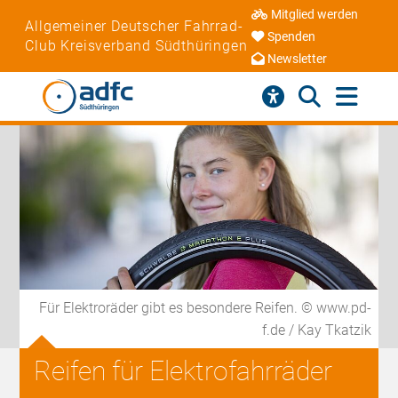
Mitglied werden
Allgemeiner Deutscher Fahrrad-
Spenden
Club Kreisverband Südthüringen
Newsletter
Für Elektroräder gibt es besondere Reifen. © www.pd-
f.de / Kay Tkatzik
Reifen für Elektrofahrräder