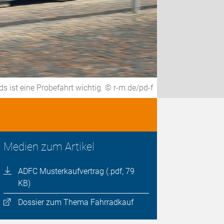
 ist eine Probefahrt wichtig. © r-m.de/pd-f
Medien zum Artikel
ADFC Musterkaufvertrag (.pdf, 79
KB)
Dossier zum Thema Fahrradkauf