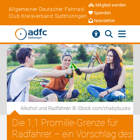
Mitglied werden
Allgemeiner Deutscher Fahrrad-
Spenden
Club Kreisverband Südthüringen
Newsletter
Alkohol und Radfahren © iStock.com/chabybucko
Die 1,1 Promille-Grenze für
Radfahrer – ein Vorschlag des