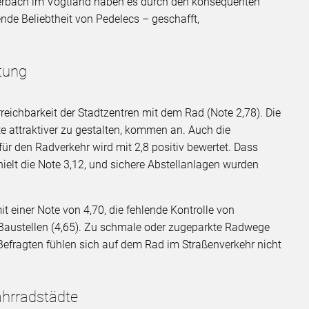
uerbach im Vogtland haben es durch den konsequenten
e Beliebtheit von Pedelecs – geschafft,
rtung
rreichbarkeit der Stadtzentren mit dem Rad (Note 2,78). Die
 attraktiver zu gestalten, kommen an. Auch die
r den Radverkehr wird mit 2,8 positiv bewertet. Dass
ielt die Note 3,12, und sichere Abstellanlagen wurden
 einer Note von 4,70, die fehlende Kontrolle von
Baustellen (4,65). Zu schmale oder zugeparkte Radwege
 Befragten fühlen sich auf dem Rad im Straßenverkehr nicht
Fahrradstädte