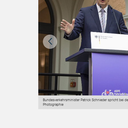
: Ludger Molitor
Bundesverkehrsminister Patrick Schnieder spricht bei 
leitung des
Photographie
te, und Tim Raabe,
 Beigeordneter der